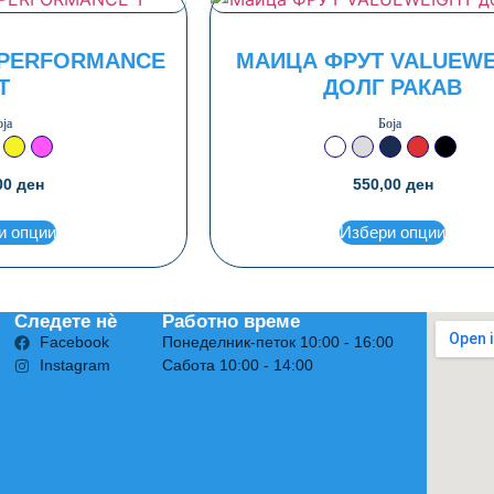
 PERFORMANCE
МАИЦА ФРУТ VALUEWE
T
ДОЛГ РАКАВ
оја
Боја
но сина
ела
Жолта
Магента
Бела
Светло сива
Сина тегет н
Црвена
Црна
00
ден
550,00
ден
и опции
Избери опции
Следете нѐ
Работно време
Facebook
Понеделник-петок 10:00 - 16:00
Instagram
Сабота 10:00 - 14:00