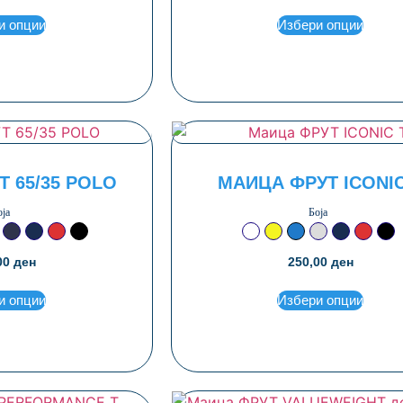
и опции
Избери опции
 65/35 POLO
МАИЦА ФРУТ ICONIC
оја
Боја
на
ветло сива
Сина тегет дип нави
Сина тегет нави
Црвена
Црна
Бела
Жолта
Кобалт сина
Светло сива
Сина теге
Црвен
Цр
00
ден
250,00
ден
и опции
Избери опции