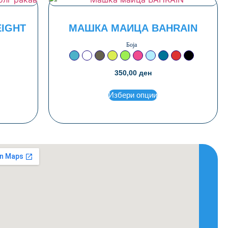
IGHT
МАШКА МАИЦА BAHRAIN
Боја
Азурно сина
Бела
Маслинеста
Неон жолта
Неон зелена
Неон розева
Светло сина
Темно сина
Црвена
Црна
ави
350,00
ден
Избери опции