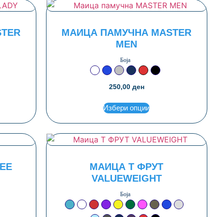
STER
МАИЦА ПАМУЧНА MASTER
MEN
Боја
Бела
Ројал сина
Сива
Тегет
Црвена
Црна
250,00
ден
Избери опции
EE
МАИЦА Т ФРУТ
VALUEWEIGHT
Боја
Азурно сина
Бела
Бордо
Виолетова
Жолта
Зелена
Магента
Маслинеста
Ројал сина
Светло сив