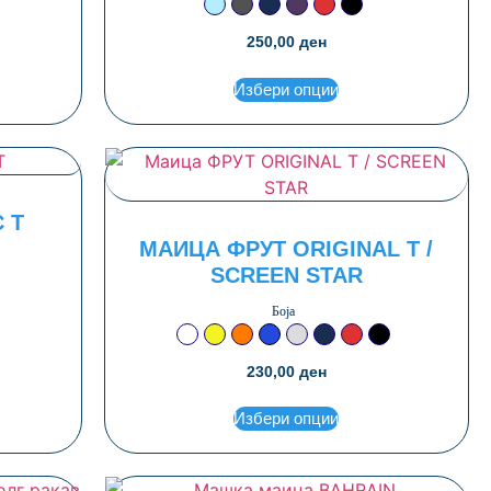
Светло сина
Сива гулаб
Сина тегет нави
Топла виолетова
Црвена
Црна
250,00
ден
Избери опции
 T
МАИЦА ФРУТ ORIGINAL T /
SCREEN STAR
т нави
а
на
Боја
Бела
Жолта
Портокалова
Ројал сина
Светло сива
Сина тегет нави
Црвена
Црна
230,00
ден
Избери опции