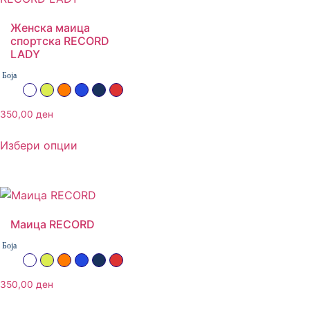
Женска маица
спортска RECORD
LADY
Боја
Бела
Неон жолта
Портокалова
Ројал сина
Тегет
Црвена
350,00
ден
Избери опции
Маица RECORD
Боја
Бела
Неон жолта
Портокалова
Ројал сина
Тегет
Црвена
350,00
ден