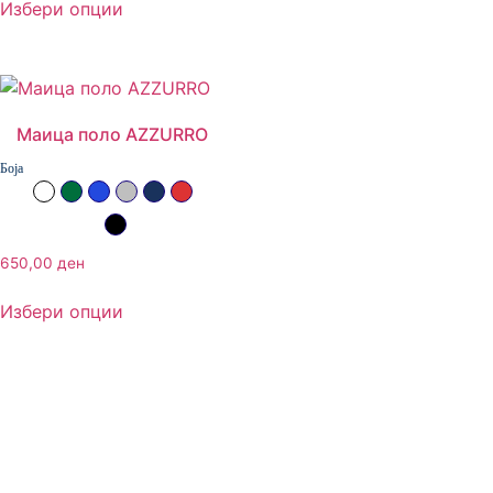
Избери опции
Маица поло AZZURRO
Боја
Бела
Зелена
Ројал сина
Сива
Тегет
Црвена
Црна
650,00
ден
Избери опции