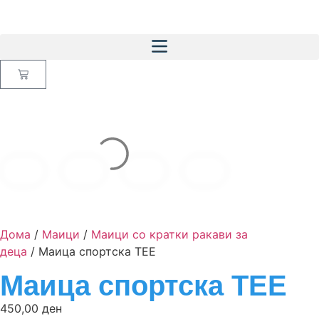
Дома
/
Маици
/
Маици со кратки ракави за
деца
/ Маица спортска TEE
Маица спортска TEE
450,00
ден